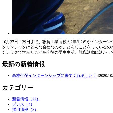
10月27日～29日まで、敦賀工業高校の2年生2名がインター
クリンテックはどんな会社なのか、どんなことをしているの
ンテックで学んだことを今後の学生生活、就職活動に活かし
最新の新着情報
高校生がインターンシップに来てくれました！
(2020.10
カテゴリー
新着情報
（22）
プレス
（4）
採用情報
（3）